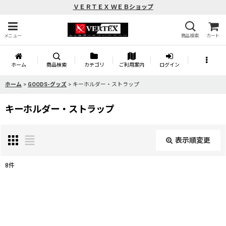
ＶＥＲＴＥＸ ＷＥＢショップ
メニュー
商品検索
カート
ホーム
商品検索
カテゴリ
ご利用案内
ログイン
ホーム
>
GOODS-グッズ
>
キーホルダー・ストラップ
キーホルダー・ストラップ
表示順変更
閉じる
8
件
表示数
:
並び順
: