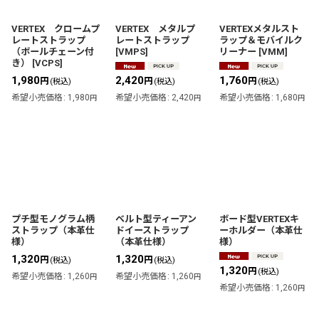
絞り込む
VERTEX クロームプ
VERTEX メタルプ
VERTEXメタルスト
レートストラップ
レートストラップ
ラップ＆モバイルク
（ボールチェーン付
[
VMPS
]
リーナー
[
VMM
]
き）
[
VCPS
]
1,980
2,420
1,760
円
円
円
(税込)
(税込)
(税込)
希望小売価格
:
1,980
希望小売価格
:
2,420
希望小売価格
:
1,680
円
円
円
プチ型モノグラム柄
ベルト型ティーアン
ボード型VERTEXキ
ストラップ（本革仕
ドイーストラップ
ーホルダー（本革仕
様）
（本革仕様）
様）
1,320
1,320
円
円
(税込)
(税込)
1,320
円
(税込)
希望小売価格
:
1,260
希望小売価格
:
1,260
円
円
希望小売価格
:
1,260
円