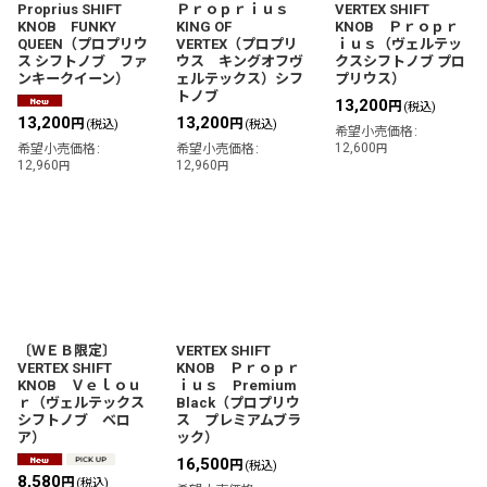
Proprius SHIFT
Ｐｒｏｐｒｉｕｓ
VERTEX SHIFT
KNOB FUNKY
KING OF
KNOB Ｐｒｏｐｒ
QUEEN（プロプリウ
VERTEX（プロプリ
ｉｕｓ（ヴェルテッ
ス シフトノブ ファ
ウス キングオフヴ
クスシフトノブ プロ
ンキークイーン）
ェルテックス）シフ
プリウス）
トノブ
13,200
円
(税込)
13,200
13,200
円
円
(税込)
(税込)
希望小売価格
:
12,600
希望小売価格
:
希望小売価格
:
円
12,960
12,960
円
円
〔ＷＥＢ限定〕
VERTEX SHIFT
VERTEX SHIFT
KNOB Ｐｒｏｐｒ
KNOB Ｖｅｌｏｕ
ｉｕｓ Premium
ｒ（ヴェルテックス
Black（プロプリウ
シフトノブ ベロ
ス プレミアムブラ
ア）
ック）
16,500
円
(税込)
8,580
円
(税込)