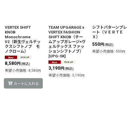
並び順
:
絞り込む
VERTEX SHIFT
TEAM UPGARAGE x
シフトパターンプレ
KNOB
VERTEX FASHION
ート（ＶＥＲＴＥ
Monochrome
SHIFT KNOB（チー
Ｘ）
V2（新生ヴェルテッ
ムアップガレージ×ヴ
550
円
(税込)
クスシフトノブ モ
ェルテックス ファッ
ノクローム）
ションシフトノブ）
希望小売価格
:
550
円
[
UPG-SK
]
8,580
円
(税込)
3,190
円
(税込)
希望小売価格
:
8,580
円
希望小売価格
:
3,190
円
カートに入れる