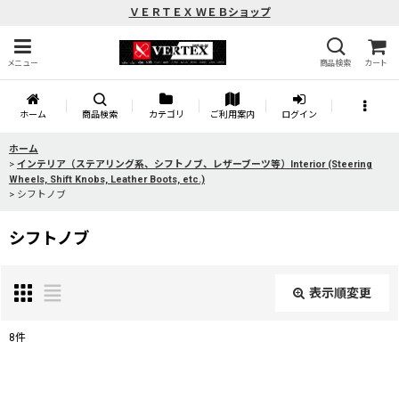
ＶＥＲＴＥＸ ＷＥＢショップ
メニュー
商品検索
カート
ホーム
商品検索
カテゴリ
ご利用案内
ログイン
ホーム
>
インテリア（ステアリング系、シフトノブ、レザーブーツ等）Interior (Steering
Wheels, Shift Knobs, Leather Boots, etc.)
>
シフトノブ
シフトノブ
表示順変更
閉じる
8
件
表示数
: