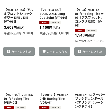
絞り込む
【VERTEX-RC】アル
【VERTEX-RC】
【V-03】VERTEX
ミフロントショック
SOLID AXLE Long
Drift Racing Tire V-
タワー DRB / DIB
Cup Joint
[
VT-010
]
03【アスファルト、
[
VT-016
]
コンクリ推奨】
[
V-
03
]
3,608
1,100
円
円
(税込)
(税込)
希望小売価格
:
3,608
希望小売価格
:
1,080
円
円
1,540
円
(税込)
希望小売価格
:
1,512
円
カートに入れる
カートに入れる
カートに入れる
【VDR-00】VERTEX
【VDR-01】VERTEX
VERTEX-RC スーパー
Drift Racing Tire
Drift Racing Tire
プレシジョンボール
[
VDR-00
]
[
VDR-01
]
ベアリング【レーシ
ングドライ】