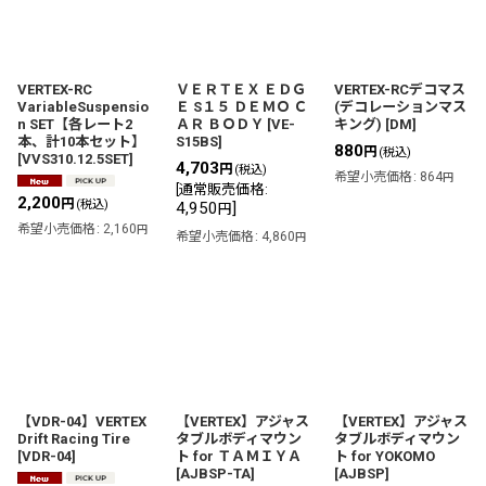
VERTEX-RC
ＶＥＲＴＥＸ ＥＤＧ
VERTEX-RCデコマス
VariableSuspensio
Ｅ S１５ ＤＥＭＯ Ｃ
(デコレーションマス
n SET【各レート2
ＡＲ ＢＯＤＹ
[
VE-
キング)
[
DM
]
本、計10本セット】
S15BS
]
880
円
(税込)
[
VVS310.12.5SET
]
4,703
円
(税込)
希望小売価格
:
864
円
[
通常販売価格
:
2,200
円
(税込)
4,950
]
円
希望小売価格
:
2,160
円
希望小売価格
:
4,860
円
【VDR-04】VERTEX
【VERTEX】アジャス
【VERTEX】アジャス
Drift Racing Tire
タブルボディマウン
タブルボディマウン
[
VDR-04
]
ト for ＴＡＭＩＹＡ
ト for YOKOMO
[
AJBSP-TA
]
[
AJBSP
]