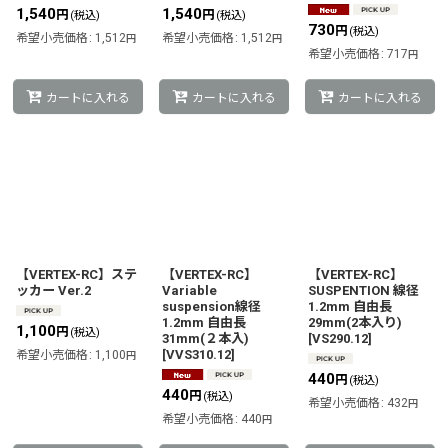
1,540
1,540
円
円
(税込)
(税込)
730
円
(税込)
希望小売価格
:
1,512
希望小売価格
:
1,512
円
円
希望小売価格
:
717
円
カートに入れる
カートに入れる
カートに入れる
【VERTEX-RC】ステ
【VERTEX-RC】
【VERTEX-RC】
ッカー Ver.2
Variable
SUSPENTION 線径
suspension線径
1.2mm 自由長
1.2mm 自由長
29mm(2本入り)
1,100
円
(税込)
31mm(２本入)
[
VS290.12
]
[
VVS310.12
]
希望小売価格
:
1,100
円
440
円
(税込)
440
円
(税込)
希望小売価格
:
432
円
希望小売価格
:
440
円