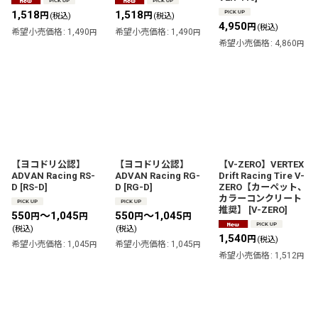
1,518
1,518
円
円
(税込)
(税込)
4,950
円
(税込)
希望小売価格
:
1,490
希望小売価格
:
1,490
円
円
希望小売価格
:
4,860
円
【ヨコドリ公認】
【ヨコドリ公認】
【V-ZERO】VERTEX
ADVAN Racing RS-
ADVAN Racing RG-
Drift Racing Tire V-
D
[
RS-D
]
D
[
RG-D
]
ZERO【カーペット、
カラーコンクリート
推奨】
[
V-ZERO
]
550
～1,045
550
～1,045
円
円
円
円
(税込)
(税込)
1,540
円
(税込)
希望小売価格
:
1,045
希望小売価格
:
1,045
円
円
希望小売価格
:
1,512
円