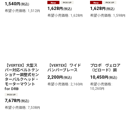
1,540
円
(税込)
1,628
1,628
円
円
(税込)
(税込)
希望小売価格
:
1,512
円
希望小売価格
:
1,628
希望小売価格
:
1,598
円
円
【VERTEX】大型ス
【VERTEX】 ワイド
プロポ ヴェロア
パー対応ベルトテン
バンパーブレース
（ビロード）調
ショナー調整式セン
2,200
10,450
円
円
(税込)
(税込)
ターバルクヘッド・
モーターマウント
希望小売価格
:
2,160
希望小売価格
:
円
for DRB
10,260
円
7,678
円
(税込)
希望小売価格
:
7,538
円