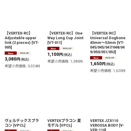
【VERTEX-RC】
【VERTEX-RC】One
【VERTEX-RC】
Adjustable upper
Way Long Cup Joint
Universal Dogbone
link (2 pieces)
[
VT-
[
VT-011
]
45mm〜52mm
[
VT-
005
]
045/045/047/048/04
9/050/051/052
]
1,100
円
(税込)
3,080
円
(税込)
希望小売価格
:
1,080
円
1,650
円
(税込)
希望小売価格
:
3,024
円
希望小売価格
:
1,620
円
ヴェルテックスプラ
VERTEXプラコン 夏
VERTEX JZX110
コン
[
VPCL
]
モデル
[
VPCL
]
VEROSSA BODY
[
V-
VER-110
]