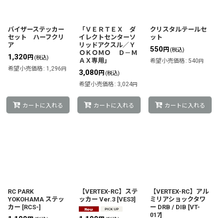
バイザーステッカー
「ＶＥＲＴＥＸ ダ
クリスタルテールセ
セット ハーフクリ
イレクトセンターソ
ット
ア
リッドアクスル／Ｙ
550
円
(税込)
ＯＫＯＭＯ Ｄ－Ｍ
1,320
円
(税込)
ＡＸ専用」
希望小売価格
:
540
円
希望小売価格
:
1,296
円
3,080
円
(税込)
希望小売価格
:
3,024
円
カートに入れる
カートに入れる
カートに入れる
RC PARK
【VERTEX-RC】ステ
【VERTEX-RC】アル
YOKOHAMA ステッ
ッカー Ver.3
[
VES3
]
ミリアショックタワ
カー
[
RCS-
]
ー DRB / DIB
[
VT-
017
]