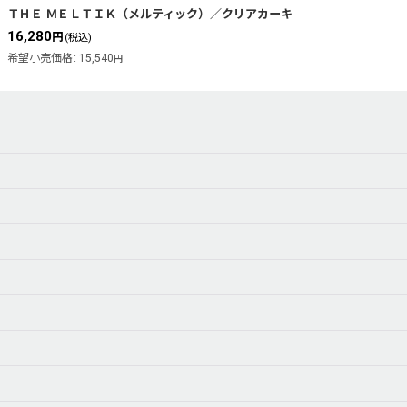
絞り込む
ＴＨＥ ＭＥＬＴＩＫ（メルティック）／クリアカーキ
16,280
円
(税込)
希望小売価格
:
15,540
円