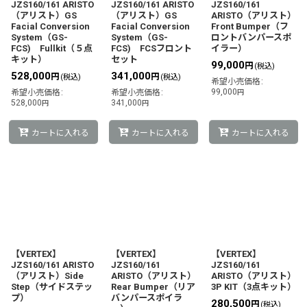
JZS160/161 ARISTO
JZS160/161 ARISTO
JZS160/161
（アリスト）GS
（アリスト）GS
ARISTO（アリスト）
Facial Conversion
Facial Conversion
Front Bumper（フ
System（GS-
System（GS-
ロントバンパースポ
FCS) Fullkit（５点
FCS) FCSフロント
イラー）
キット）
セット
99,000
円
(税込)
528,000
341,000
円
円
(税込)
(税込)
希望小売価格
:
99,000
希望小売価格
:
希望小売価格
:
円
528,000
341,000
円
円
カートに入れる
カートに入れる
カートに入れる
【VERTEX】
【VERTEX】
【VERTEX】
JZS160/161 ARISTO
JZS160/161
JZS160/161
（アリスト）Side
ARISTO（アリスト）
ARISTO（アリスト）
Step（サイドステッ
Rear Bumper（リア
3P KIT（3点キット）
プ）
バンパースポイラ
280,500
円
(税込)