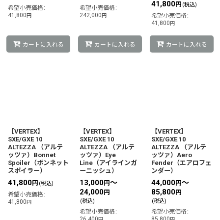
41,800
円
(税込)
希望小売価格
:
希望小売価格
:
41,800
242,000
円
円
希望小売価格
:
41,800
円
カートに入れる
カートに入れる
カートに入れる
【VERTEX】
【VERTEX】
【VERTEX】
SXE/GXE 10
SXE/GXE 10
SXE/GXE 10
ALTEZZA （アルテ
ALTEZZA （アルテ
ALTEZZA （アルテ
ッツァ）Bonnet
ッツァ）Eye
ッツァ）Aero
Spoiler（ボンネット
Line（アイラインガ
Fender（エアロフェ
スポイラー）
ーニッシュ）
ンダー）
41,800
13,000
～
44,000
～
円
円
円
(税込)
24,000
85,800
円
円
希望小売価格
:
(税込)
(税込)
41,800
円
希望小売価格
:
希望小売価格
:
26,400
85,800
円
円