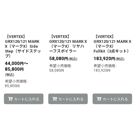
【VERTEX】
【VERTEX】
【VERTEX】
GRX120/121 MARK
GRX120/121 MARK X
GRX120/121 MARK X
X（マークX）Side
（マークX） リヤハ
（マークX）
Step（サイドステッ
ーフスポイラー
Fullkit（3点キット）
プ）
58,080
183,920
円
円
(税込)
(税込)
44,000
～
円
希望小売価格
:
希望小売価格
:
85,800
円
58,080
183,920
円
円
(税込)
希望小売価格
:
85,800
円
カートに入れる
カートに入れる
カートに入れる