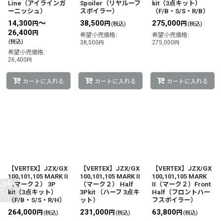
Line（アイラインガ
Spoiler（リヤルーフ
kit（3点キット）
ーニッシュ）
スポイラー）
（F/B・S/S・R/B）
14,300
～
38,500
275,000
円
円
円
(税込)
(税込)
26,400
円
希望小売価格
:
希望小売価格
:
(税込)
38,500
275,000
円
円
希望小売価格
:
26,400
円
カートに入れる
カートに入れる
カートに入れる
【VERTEX】JZX/GX
【VERTEX】JZX/GX
【VERTEX】JZX/GX
100,101,105 MARK II
100,101,105 MARK II
100,101,105 MARK
（マーク２） 3P
（マーク２） Half
II（マーク２）Front
kit（3点キット）
3Pkit （ハーフ 3点キ
Half（フロントハー
（F/B・S/S・R/H）
ット）
フスポイラー）
264,000
231,000
63,800
円
円
円
(税込)
(税込)
(税込)