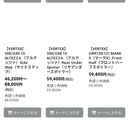
【VERTEX】
【VERTEX】
【VERTEX】
SXE/GXE 10
SXE/GXE 10
GRX120/121 MARK
ALTEZZA （アルテ
ALTEZZA （アルテ
X（マークX）Front
ッツァ）Side
ッツァ）Rear Under
Half（フロントハー
Step（サイドステッ
Spoiler（リヤアンダ
フスポイラー）
プ）
ースポイラー）
59,400
円
(税込)
46,200
～
59,400
円
円
(税込)
希望小売価格
:
88,000
円
59,400
希望小売価格
:
円
(税込)
59,400
円
希望小売価格
:
88,000
円
カートに入れる
カートに入れる
カートに入れる