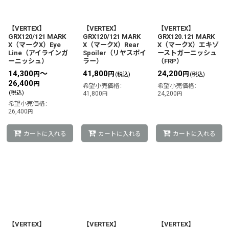
【VERTEX】
【VERTEX】
【VERTEX】
GRX120/121 MARK
GRX120/121 MARK
GRX120.121 MARK
X（マークX）Eye
X（マークX）Rear
X（マークX）エキゾ
Line（アイラインガ
Spoiler（リヤスポイ
ーストガーニッシュ
ーニッシュ）
ラー）
（FRP）
14,300
～
41,800
24,200
円
円
円
(税込)
(税込)
26,400
円
希望小売価格
:
希望小売価格
:
(税込)
41,800
24,200
円
円
希望小売価格
:
26,400
円
カートに入れる
カートに入れる
カートに入れる
【VERTEX】
【VERTEX】
【VERTEX】