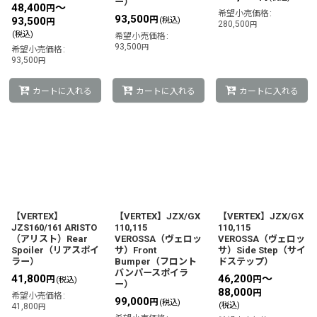
ー）
48,400
～
円
希望小売価格
:
93,500
円
93,500
(税込)
円
280,500
円
(税込)
希望小売価格
:
93,500
円
希望小売価格
:
93,500
円
カートに入れる
カートに入れる
カートに入れる
【VERTEX】
【VERTEX】JZX/GX
【VERTEX】JZX/GX
JZS160/161 ARISTO
110,115
110,115
（アリスト）Rear
VEROSSA（ヴェロッ
VEROSSA（ヴェロッ
Spoiler（リアスポイ
サ）Front
サ）Side Step（サイ
ラー）
Bumper（フロント
ドステップ）
バンパースポイラ
41,800
46,200
～
円
円
(税込)
ー）
88,000
円
希望小売価格
:
99,000
円
(税込)
(税込)
41,800
円