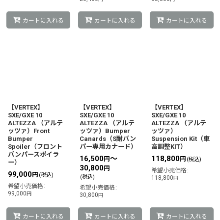
カートに入れる
カートに入れる
カートに入れる
【VERTEX】
【VERTEX】
【VERTEX】
SXE/GXE 10
SXE/GXE 10
SXE/GXE 10
ALTEZZA （アルテ
ALTEZZA （アルテ
ALTEZZA （アルテ
ッツァ）Front
ッツァ）Bumper
ッツァ）
Bumper
Canards（S耐バン
Suspension Kit（車
Spoiler（フロント
パー専用カナード）
高調整KIT）
バンパースポイラ
16,500
～
118,800
円
円
(税込)
ー）
30,800
円
希望小売価格
:
99,000
円
(税込)
(税込)
118,800
円
希望小売価格
:
希望小売価格
:
99,000
円
30,800
円
カートに入れる
カートに入れる
カートに入れる