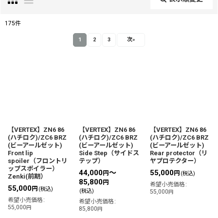
閉じる
175
件
サブカテゴリ
:
1
2
3
次
»
表示数
:
並び順
:
【VERTEX】ZN6 86
【VERTEX】ZN6 86
【VERTEX】ZN6 86
(ハチロク)/ZC6 BRZ
(ハチロク)/ZC6 BRZ
(ハチロク)/ZC6 BRZ
絞り込む
(ビーアールゼット)
(ビーアールゼット)
(ビーアールゼット)
Front lip
Side Step（サイドス
Rear protector（リ
spoiler（フロントリ
テップ）
ヤプロテクター）
ップスポイラー）
44,000
～
55,000
円
円
(税込)
Zenki(前期）
85,800
円
希望小売価格
:
55,000
円
(税込)
(税込)
55,000
円
希望小売価格
:
希望小売価格
:
55,000
円
85,800
円