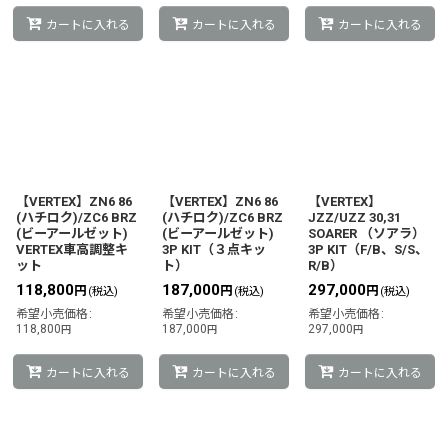
カートに入れる
カートに入れる
カートに入れる
【VERTEX】ZN6 86
【VERTEX】ZN6 86
【VERTEX】
(ハチロク)/ZC6 BRZ
(ハチロク)/ZC6 BRZ
JZZ/UZZ 30,31
(ビーアールゼット)
(ビーアールゼット)
SOARER （ソアラ）
VERTEX車高調整キ
3P KIT（３点キッ
3P KIT（F/B、S/S、
ット
ト）
R/B）
118,800
187,000
297,000
円
円
円
(税込)
(税込)
(税込)
希望小売価格
:
希望小売価格
:
希望小売価格
:
118,800
187,000
297,000
円
円
円
カートに入れる
カートに入れる
カートに入れる