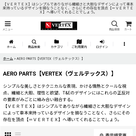
【ＶＥＲＴＥＸ】はシンプルでありながら繊細さと大胆なデザインによって車本
来持っているデザインを損なうことなく、さらにその存在を頂点【＝ＶＥＲＴＥ
Ｘ】へ導いてくれることでしょう。
メニュー
商品検索
カート
ホーム
商品検索
カテゴリ
ご利用案内
ログイン
ホーム
>
AERO PARTS【VERTEX（ヴェルテックス）】
AERO PARTS【VERTEX（ヴェルテックス）】
シンプルな美しさとテクニカルな表現、かける情熱とクールな視
点、繊細と大胆、理性と欲望、T&Eのデザインにはこれらの正反対
の要素がみごとに絡み合い融合する。
【ＶＥＲＴＥＸ】はシンプルでありながら繊細さと大胆なデザイン
によって車本来持っているデザインを損なうことなく、さらにその
存在を頂点【＝ＶＥＲＴＥＸ】へ導いてくれることでしょう。
表示順変更