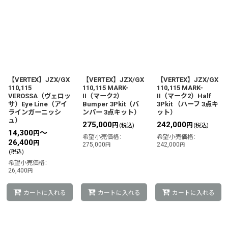
【VERTEX】JZX/GX
【VERTEX】JZX/GX
【VERTEX】JZX/GX
110,115
110,115 MARK-
110,115 MARK-
VEROSSA（ヴェロッ
II（マーク2）
II（マーク2）Half
サ）Eye Line（アイ
Bumper 3Pkit（バ
3Pkit （ハーフ 3点キ
ラインガーニッシ
ンパー 3点キット）
ット）
ュ）
275,000
242,000
円
円
(税込)
(税込)
14,300
～
円
希望小売価格
:
希望小売価格
:
26,400
円
275,000
242,000
円
円
(税込)
希望小売価格
:
26,400
円
カートに入れる
カートに入れる
カートに入れる