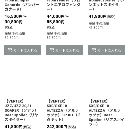
Front bumper
Front fender（フロ
Bonnet spoiler（ ボ
Canards（バンパー
ントエアロフェンダ
ンネットスポイラ
カナード）
ー）
ー）
16,500
～
44,000
～
41,800
円
円
円
(税込)
30,800
85,800
円
円
希望小売価格
:
(税込)
(税込)
41,800
円
希望小売価格
:
希望小売価格
:
30,800
85,800
円
円
カートに入れる
カートに入れる
カートに入れる
【VERTEX】
【VERTEX】
【VERTEX】
JZZ/UZZ 30,31
SXE/GXE 10
SXE/GXE 10
SOARER （ソアラ）
ALTEZZA （アルテ
ALTEZZA （アルテ
Rear spoiler（リヤ
ッツァ） 3P KIT（３
ッツァ）Rear
スポイラー）
点キット）
Spoiler（リアスポイ
ラー）
41,800
242,000
円
円
(税込)
(税込)