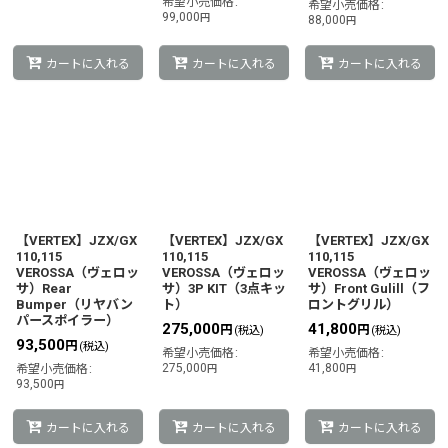
希望小売価格
:
希望小売価格
:
99,000
円
88,000
円
カートに入れる
カートに入れる
カートに入れる
【VERTEX】JZX/GX
【VERTEX】JZX/GX
【VERTEX】JZX/GX
110,115
110,115
110,115
VEROSSA（ヴェロッ
VEROSSA（ヴェロッ
VEROSSA（ヴェロッ
サ）Rear
サ）3P KIT（3点キッ
サ）Front Gulill（フ
Bumper（リヤバン
ト）
ロントグリル）
パースポイラー）
275,000
41,800
円
円
(税込)
(税込)
93,500
円
(税込)
希望小売価格
:
希望小売価格
:
275,000
41,800
希望小売価格
:
円
円
93,500
円
カートに入れる
カートに入れる
カートに入れる