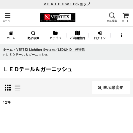
ＶＥＲＴＥＸ ＷＥＢショップ
メニュー
商品検索
カート
ホーム
商品検索
カテゴリ
ご利用案内
ログイン
ホーム
>
VERTEX Lighting System／LED&HID 光物系
>
ＬＥＤテール＆ガーニッシュ
ＬＥＤテール＆ガーニッシュ
表示順変更
閉じる
12
件
表示数
:
並び順
: