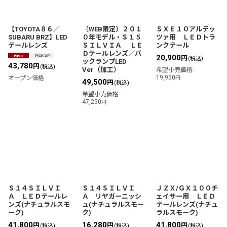
絞り込む
【TOYOTA８６／
〔WEB限定〕２０１
ＳＸＥ１０アルテッ
SUBARU BRZ】LED
０年モデル・Ｓ１５
ツァ用 ＬＥＤトラ
テールレンズ
ＳＩＬＶＩＡ ＬＥ
ンクテール
Ｄテールレンズ／バ
20,900
円
(税込)
ックランプLED
43,780
円
(税込)
Ver（加工）
希望小売価格
:
19,950
オープン価格
円
49,500
円
(税込)
希望小売価格
:
47,250
円
Ｓ１４ＳＩＬＶＩ
Ｓ１４ＳＩＬＶＩ
ＪＺＸ/ＧＸ１００チ
Ａ ＬＥＤテールレ
Ａ リヤガーニッシ
ェイサー用 ＬＥＤ
ンズ(ナチュラルスモ
ュ(ナチュラルスモー
テールレンズ(ナチュ
ーク)
ク)
ラルスモーク)
41,800
16,280
41,800
円
円
円
(税込)
(税込)
(税込)