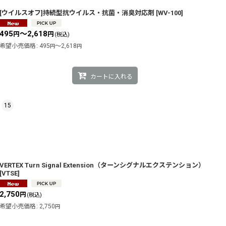
[ウイルスオフ]持続型抗ウイルス・抗菌・消臭対応剤
[
WV-100
]
495
～2,618
円
円
(税込)
希望小売価格
:
495
～2,618
円
円
カートに入れる
15
VERTEX Turn Signal Extension（ターンシグナルエクステンション）
[
VTSE
]
2,750
円
(税込)
希望小売価格
:
2,750
円