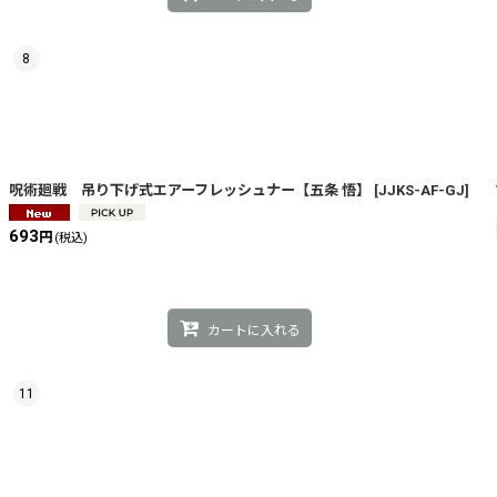
8
呪術廻戦 吊り下げ式エアーフレッシュナー【五条 悟】
[
JJKS-AF-GJ
]
693
円
(税込)
カートに入れる
11