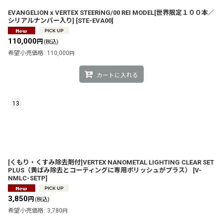
EVANGELION x VERTEX STEERING/00 REI MODEL[世界限定１００本／
シリアルナンバー入り]
[
STE-EVA00
]
110,000
円
(税込)
希望小売価格
:
110,000
円
カートに入れる
13
[くもり・くすみ除去剤付]VERTEX NANOMETAL LIGHTING CLEAR SET
PLUS（黄ばみ除去とコーティングに専用ポリッシュがプラス）
[
V-
NMLC-SETP
]
3,850
円
(税込)
希望小売価格
:
3,780
円