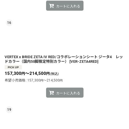
カートに入れる
16
VERTEX x BRIDE ZETA IV RED/コラボレーションシート ジータ4 レッ
ドカラー（国内50脚限定特別カラー）
[
VER-ZETA4RED
]
157,300
～214,500
円
円
(税込)
希望小売価格
:
157,300
～214,500
円
円
カートに入れる
19