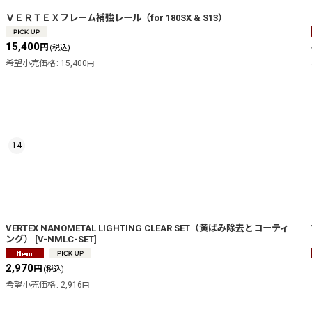
ＶＥＲＴＥＸフレーム補強レール（for 180SX & S13）
15,400
円
(税込)
希望小売価格
:
15,400
円
14
VERTEX NANOMETAL LIGHTING CLEAR SET（黄ばみ除去とコーティ
ング）
[
V-NMLC-SET
]
2,970
円
(税込)
希望小売価格
:
2,916
円