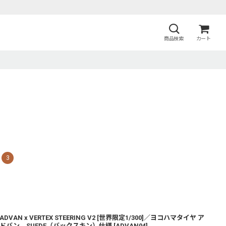
商品検索
カート
3
ADVAN x VERTEX STEERING V2 [世界限定1/300]／ヨコハマタイヤ ア
ドバン SUEDE（バックスキン）仕様
[
ADVAN04
]