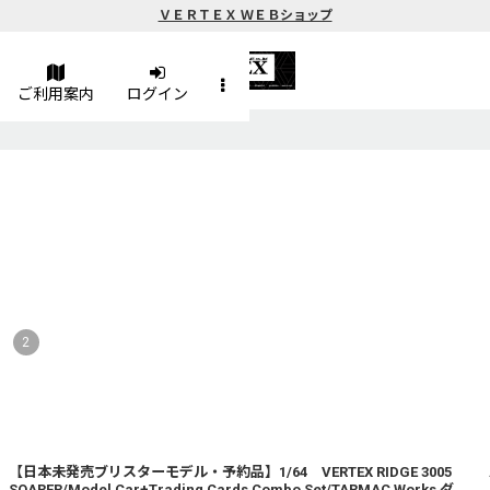
ＶＥＲＴＥＸ ＷＥＢショップ
ご利用案内
ログイン
2
【日本未発売ブリスターモデル・予約品】1/64 VERTEX RIDGE 3005
SOARER/Model Car+Trading Cards Combo Set/TARMAC Works ダ