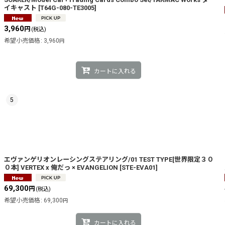
イキャスト
[
T64G-080-TE3005
]
3,960
円
(税込)
希望小売価格
:
3,960
円
カートに入れる
5
エヴァンゲリオンレーシングステアリング/01 TEST TYPE[世界限定３０
０本] VERTEX x 俺だっ × EVANGELION
[
STE-EVA01
]
69,300
円
(税込)
希望小売価格
:
69,300
円
カートに入れる