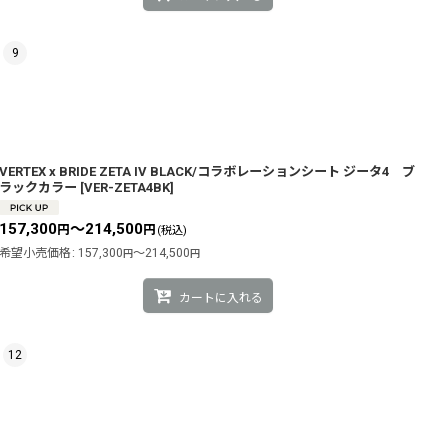
9
VERTEX x BRIDE ZETA IV BLACK/コラボレーションシート ジータ4 ブ
ラックカラー
[
VER-ZETA4BK
]
157,300
～214,500
円
円
(税込)
希望小売価格
:
157,300
～214,500
円
円
カートに入れる
12