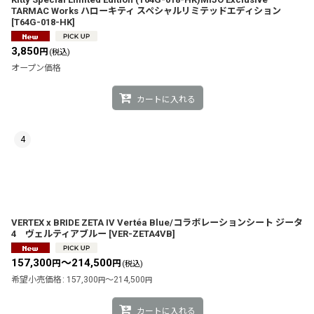
TARMAC Works ハローキティ スペシャルリミテッドエディション
[
T64G-018-HK
]
3,850
円
(税込)
オープン価格
カートに入れる
4
VERTEX x BRIDE ZETA IV Vertéa Blue/コラボレーションシート ジータ
4 ヴェルティアブルー
[
VER-ZETA4VB
]
157,300
～214,500
円
円
(税込)
希望小売価格
:
157,300
～214,500
円
円
カートに入れる