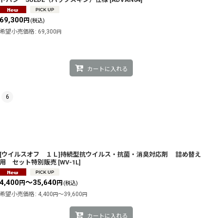
69,300
円
(税込)
希望小売価格
:
69,300
円
カートに入れる
6
[ウイルスオフ １Ｌ]持続型抗ウイルス・抗菌・消臭対応剤 詰め替え
用 セット特別販売
[
WV-1L
]
4,400
～35,640
円
円
(税込)
希望小売価格
:
4,400
～39,600
円
円
カートに入れる