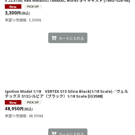
II JZX100, Red Metallic/TARMAC Works ダイキャスト
[
T64G-024-RE
]
3,300
円
(税込)
希望小売価格
:
3,300
円
カートに入れる
Ignition Model 1/18 VERTEX S13 Silvia Black(1/18 Scale)／ヴェル
テックス S13シルビア（ブラック）1/18 Scale
[
IG3588
]
48,950
円
(税込)
希望小売価格
:
48,950
円
カートに入れる