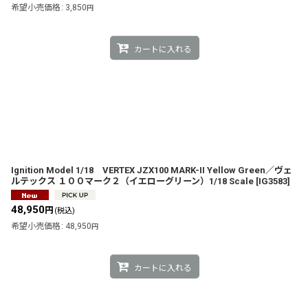
希望小売価格
:
3,850
円
カートに入れる
Ignition Model 1/18 VERTEX JZX100 MARK-II Yellow Green／ヴェ
ルテックス １００マーク２（イエローグリーン）1/18 Scale
[
IG3583
]
48,950
円
(税込)
希望小売価格
:
48,950
円
カートに入れる