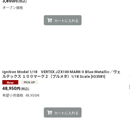
3,850
円
(税込)
オープン価格
カートに入れる
Ignition Model 1/18 VERTEX JZX100 MARK-II Blue Metallic／ヴェ
ルテックス １００マーク２（ブルメタ）1/18 Scale
[
IG3581
]
48,950
円
(税込)
希望小売価格
:
48,950
円
カートに入れる