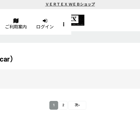
ＶＥＲＴＥＸ ＷＥＢショップ
ご利用案内
ログイン
car）
1
2
次
»