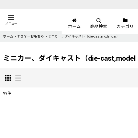
メニュー
ホーム
商品検索
カテゴリ
ホーム
>
ＴＯＹ－おもちゃ
>
ミニカー、ダイキャスト（die-cast,model car）
ミニカー、ダイキャスト（die-cast,model 
99
件
表示数
:
並び順
: