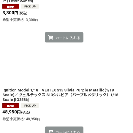
ト
[
T64G-025-FA
]
3,300
円
(税込)
希望小売価格
:
3,300
円
カートに入れる
Ignition Model 1/18 VERTEX S13 Silvia Purple Metallic(1/18
Scale)／ヴェルテックス S13シルビア（パープルメタリック）1/18
Scale
[
IG3586
]
48,950
円
(税込)
希望小売価格
:
48,950
円
カートに入れる