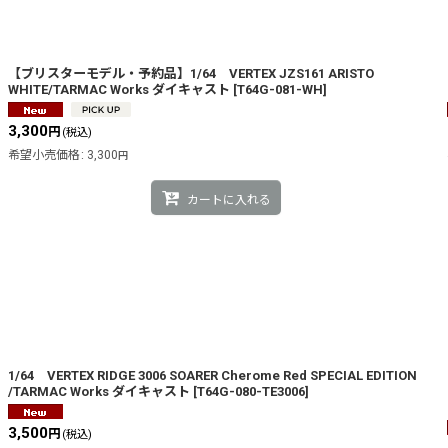
絞り込む
【ブリスターモデル・予約品】1/64 VERTEX JZS161 ARISTO
WHITE/TARMAC Works ダイキャスト
[
T64G-081-WH
]
3,300
円
(税込)
希望小売価格
:
3,300
円
カートに入れる
1/64 VERTEX RIDGE 3006 SOARER Cherome Red SPECIAL EDITION
/TARMAC Works ダイキャスト
[
T64G-080-TE3006
]
3,500
円
(税込)