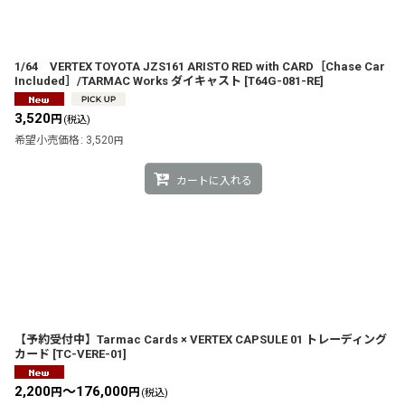
1/64 VERTEX TOYOTA JZS161 ARISTO RED with CARD［Chase Car
Included］/TARMAC Works ダイキャスト
[
T64G-081-RE
]
3,520
円
(税込)
希望小売価格
:
3,520
円
カートに入れる
【予約受付中】Tarmac Cards × VERTEX CAPSULE 01 トレーディング
カード
[
TC-VERE-01
]
2,200
～176,000
円
円
(税込)