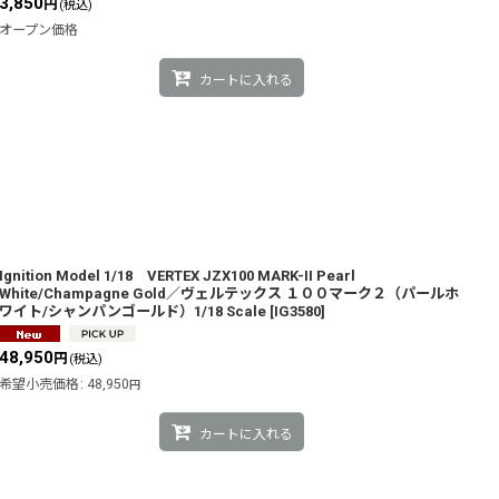
3,850
円
(税込)
オープン価格
カートに入れる
Ignition Model 1/18 VERTEX JZX100 MARK-II Pearl
White/Champagne Gold／ヴェルテックス １００マーク２（パールホ
ワイト/シャンパンゴールド）1/18 Scale
[
IG3580
]
48,950
円
(税込)
希望小売価格
:
48,950
円
カートに入れる